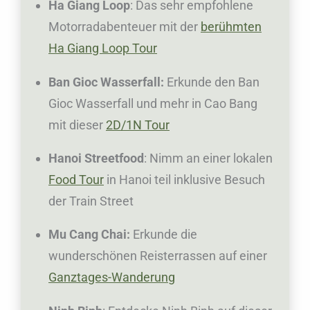
Ha Giang Loop
: Das sehr empfohlene
e
Motorradabenteuer mit der
berühmten
n
Ha Giang Loop Tour
i
n
Ban Gioc Wasserfall:
Erkunde den Ban
N
Gioc Wasserfall und mehr in Cao Bang
mit dieser
2D/1N Tour
o
r
Hanoi Streetfood
: Nimm an einer lokalen
d
Food Tour
in Hanoi teil inklusive Besuch
v
der Train Street
i
Mu Cang Chai:
Erkunde die
e
wunderschönen Reisterrassen auf einer
t
Ganztages-Wanderung
n
a