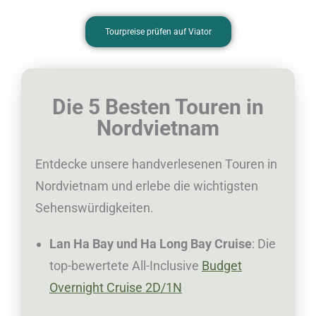
Tourpreise prüfen auf Viator
5
Die 5 Besten Touren in
B
Nordvietnam
E
Entdecke unsere handverlesenen Touren in
S
Nordvietnam und erlebe die wichtigsten
T
Sehenswürdigkeiten.
E
T
Lan Ha Bay und Ha Long Bay Cruise
: Die
o
top-bewertete All-Inclusive
Budget
u
Overnight Cruise 2D/1N
r