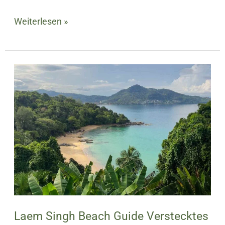
Weiterlesen »
Laem
Singh
Beach
Guide
Verstecktes
Juwel
in
Phuket
Thailand
Laem Singh Beach Guide Verstecktes