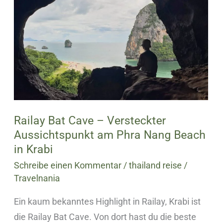
Cave
–
Versteckter
Aussichtspunkt
am
Phra
Nang
Beach
Railay Bat Cave – Versteckter
in
Aussichtspunkt am Phra Nang Beach
Krabi
in Krabi
Schreibe einen Kommentar
/
thailand reise
/
Travelnania
Ein kaum bekanntes Highlight in Railay, Krabi ist
die Railay Bat Cave. Von dort hast du die beste