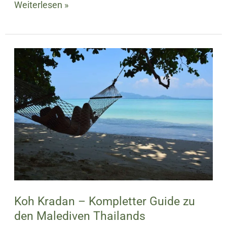
Weiterlesen »
Koh
Kradan
–
Kompletter
Guide
zu
den
Malediven
Thailands
Koh Kradan – Kompletter Guide zu
den Malediven Thailands