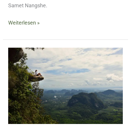
Samet Nangshe.
Weiterlesen »
4
beste
Aussichtspunkte
in
Krabi
Thailand
–
Kompletter
Guide