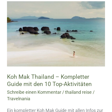
Koh
Mak
Thailand
–
Kompletter
Guide
mit
den
10
Top-
Koh Mak Thailand – Kompletter
Aktivitäten
Guide mit den 10 Top-Aktivitäten
Schreibe einen Kommentar
/
thailand reise
/
Travelnania
Ein kompletter Koh Mak Guide mit allen Infos zur