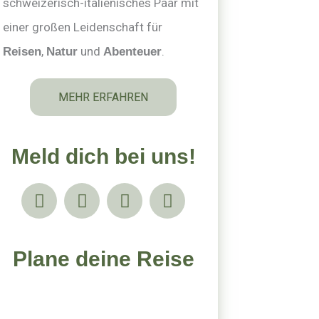
schweizerisch-italienisches Paar mit
einer großen Leidenschaft für
,
und
.
Reisen
Natur
Abenteuer
MEHR ERFAHREN
Meld dich bei uns!
I
Y
P
F
n
o
i
a
s
u
n
c
t
t
t
e
Plane deine Reise
a
u
e
b
g
b
r
o
r
e
e
o
a
s
k