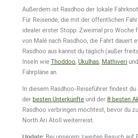
Außerdem ist Rasdhoo der lokale Fährknoten
Für Reisende, die mit der öffentlichen Fä
idealer erster Stopp. Zweimal pro Woche fä
von Malé nach Rasdhoo, die Fahrt dauert e
Rasdhoo aus kannst du täglich (außer freita
Inseln wie
Thoddoo
,
Ukulhas
,
Mathiveri
un
Fährpläne an.
In diesem Rasdhoo-Reiseführer findest du al
der
besten Unterkünfte
und der
8 besten Ak
Rasdhoo verbringen möchtest, bevor du zu 
North Ari Atoll weiterreist.
: Bei unserem zweiten Besuch auf 
Update