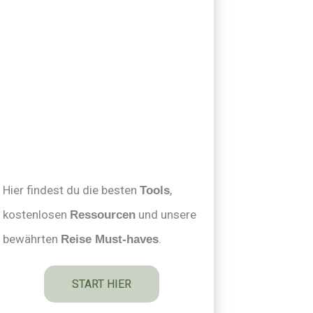
m
t
-
-
f
p
Hier findest du die besten
,
Tools
kostenlosen
und unsere
Ressourcen
bewährten
.
Reise Must-haves
START HIER