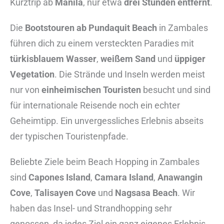
Kurztrip ab
Manila
, nur etwa
drei Stunden entfernt
.
Die
Bootstouren ab Pundaquit Beach
in Zambales
führen dich zu einem versteckten Paradies mit
türkisblauem Wasser
,
weißem Sand
und
üppiger
Vegetation
. Die Strände und Inseln werden meist
nur von
einheimischen Touristen
besucht und sind
für internationale Reisende noch ein echter
Geheimtipp. Ein unvergessliches Erlebnis abseits
der typischen Touristenpfade.
Beliebte Ziele beim Beach Hopping in Zambales
sind
Capones Island
,
Camara Island
,
Anawangin
Cove
,
Talisayen Cove
und
Nagsasa Beach
. Wir
haben das Insel- und Strandhopping sehr
genossen, da jedes Ziel ein ganz eigenes Erlebnis