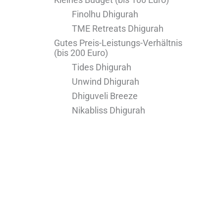
Finolhu Dhigurah
TME Retreats Dhigurah
Gutes Preis-Leistungs-Verhältnis
(bis 200 Euro)
Tides Dhigurah
Unwind Dhigurah
Dhiguveli Breeze
Nikabliss Dhigurah
Akiri Dhigurah
Ithaa Dhigurah
Luxus (ab 200 Euro)
Whaleshark Beach
Seaside Dhigurah
Bliss Dhigurah
Sands Grand Hotel