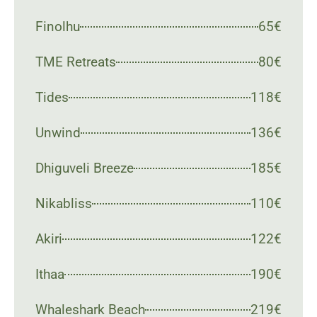
Finolhu
65€
TME Retreats
80€
Tides
118€
Unwind
136€
Dhiguveli Breeze
185€
Nikabliss
110€
Akiri
122€
Ithaa
190€
Whaleshark Beach
219€